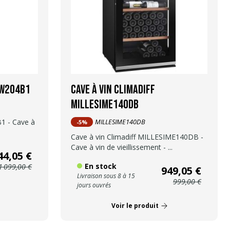
PW204B1
Cave à vin Climadiff
MILLESIME140DB
1 - Cave à
MILLESIME140DB
-5%
Cave à vin Climadiff MILLESIME140DB -
Cave à vin de vieillissement - ...
44,05 €
En stock
1 099,00 €
949,05 €
Livraison sous 8 à 15
999,00 €
jours ouvrés
Voir le produit