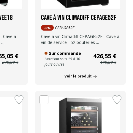
UVEE18
Cave à vin Climadiff CEPAGE52F
CEPAGE52F
-5%
 - Cave à
Cave à vin Climadiff CEPAGE52F - Cave à
...
vin de service - 52 bouteilles ...
Sur commande
65,05 €
426,55 €
Livraison sous 15 à 30
279,00 €
449,00 €
jours ouvrés
Voir le produit