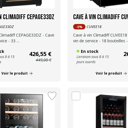
in Climadiff CEPAGE33DZ
Cave à vin Climadiff C
AGE33DZ
CUVEE18
-5%
 Climadiff CEPAGE33DZ - Cave
Cave à vin Climadiff CUVEE18
ice - 33 ...
vin de service - 18 bouteilles - 
ck
En stock
426,55 €
2
ous 8 à 15
Livraison sous 8 à 15
449,00 €
s
jours ouvrés
Voir le produit
Voir le produit