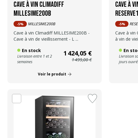
Cave à vin Climadiff
Cave à vi
MILLESIME200B
RESERVE
MILLESIME200B
RES
-5%
-5%
Cave à vin Climadiff MILLESIME200B -
Cave à vin
Cave à vin de vieillissement - L ...
à vin de vie
En stock
En sto
1 424,05 €
Livraison entre 1 et 2
Livraison s
1 499,00 €
semaines
jours ouvré
Voir le produit