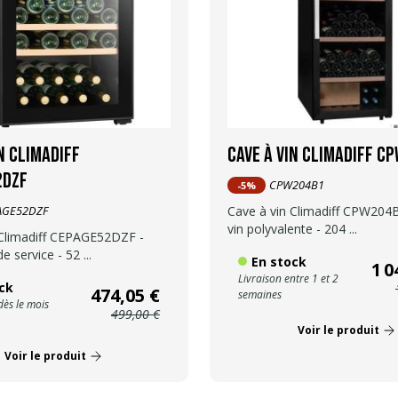
n Climadiff
Cave à vin Climadiff C
2DZF
CPW204B1
-5%
AGE52DZF
Cave à vin Climadiff CPW204B
vin polyvalente - 204 ...
 Climadiff CEPAGE52DZF -
e service - 52 ...
En stock
1 0
Livraison entre 1 et 2
ck
474,05 €
semaines
dès le mois
499,00 €
Voir le produit
Voir le produit