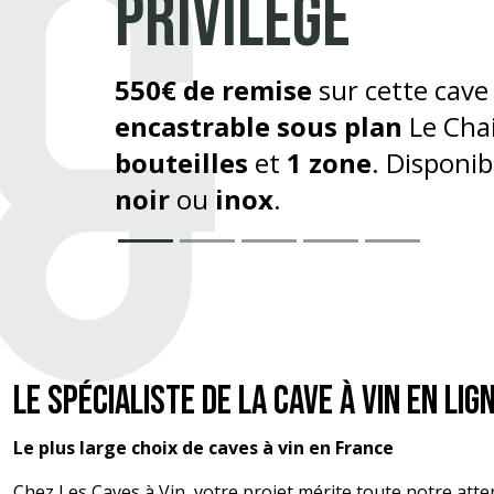
Profitez de
670€ de remise
sur
cave à vin
Caviss
,
229 bouteil
zone
.
Le spécialiste de la cave à vin en lig
Le plus large choix de caves à vin en France
Chez Les Caves à Vin, votre projet mérite toute notre atte