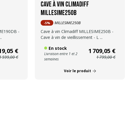
Cave à vin Climadiff
MILLESIME250B
MILLESIME250B
-5%
IME190DB -
Cave à vin Climadiff MILLESIME250B -
..
Cave à vin de vieillissement - L ...
En stock
19,05 €
1 709,05 €
Livraison entre 1 et 2
1 599,00 €
1 799,00 €
semaines
Voir le produit