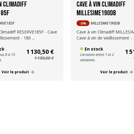
n Climadiff
Cave à vin Climadiff
185F
MILLESIME190DB
ERVE185F
MILLESIME190DB
-5%
 Climadiff RESERVE185F - Cave
Cave à vin Climadiff MILLES
illissement - 180 ...
Cave à vin de vieillissement - .
ck
En stock
1 130,50 €
1 5
ous 8 à 15
Livraison entre 1 et 2
1 190,00 €
s
semaines
Voir le produit
Voir le produit