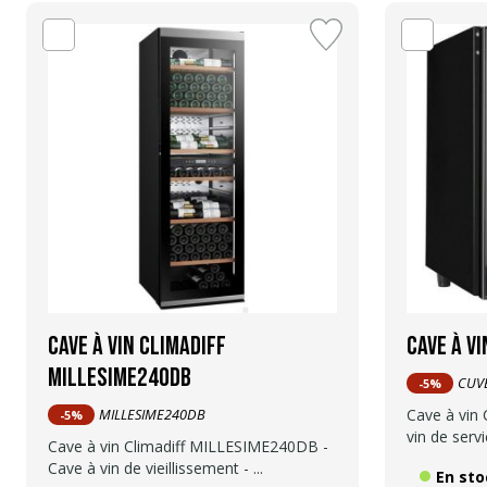
Cave à vin Climadiff
Cave à v
MILLESIME240DB
CUV
-5%
MILLESIME240DB
Cave à vin 
-5%
vin de servic
Cave à vin Climadiff MILLESIME240DB -
Cave à vin de vieillissement - ...
En sto