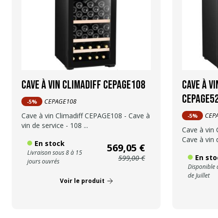
Cave à vin Climadiff CEPAGE108
Cave à vi
CEPAGE5
CEPAGE108
-5%
Cave à vin Climadiff CEPAGE108 - Cave à
CEP
-5%
vin de service - 108 ...
Cave à vin
Cave à vin d
En stock
569,05 €
Livraison sous 8 à 15
En sto
599,00 €
jours ouvrés
Disponible 
de Juillet
Voir le produit