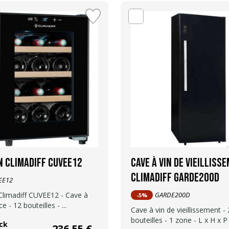
in Climadiff CUVEE12
Cave à vin de vieilliss
Climadiff GARDE200D
EE12
Climadiff CUVEE12 - Cave à
GARDE200D
-5%
e - 12 bouteilles - ...
Cave à vin de vieillissement -
bouteilles - 1 zone - L x H x P :
ck
236,55 €