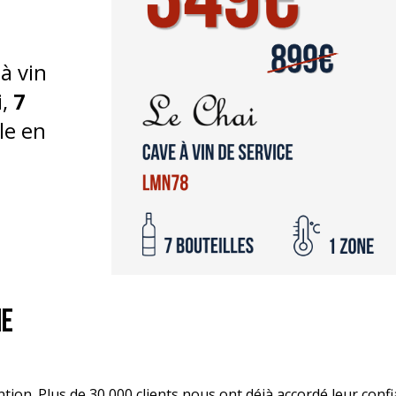
 cette
les
et
1
ne
ntion. Plus de 30 000 clients nous ont déjà accordé leur conf