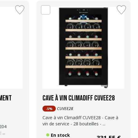
ement
Cave à vin Climadiff CUVEE28
CUVEE28
-5%
Cave à vin Climadiff CUVEE28 - Cave à
vin de service - 28 bouteilles - ...
 204
 ...
En stock
331,55 €