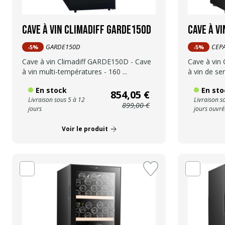
Cave à vin Climadiff GARDE150D
Cave à v
GARDE150D
CEP
-5%
-5%
Cave à vin Climadiff GARDE150D - Cave
Cave à vin
à vin multi-températures - 160 ...
à vin de serv
En stock
En sto
854,05 €
Livraison sous 5 à 12
Livraison s
899,00 €
jours
jours ouvré
Voir le produit