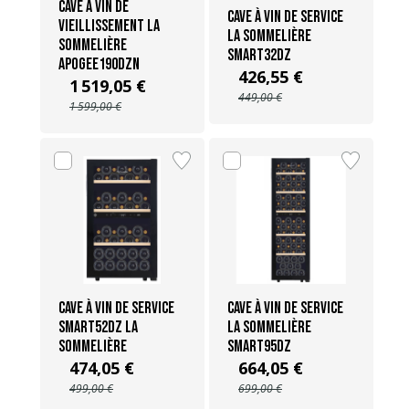
Cave à vin de
Cave à vin de service
vieillissement La
La Sommelière
Sommelière
SMART32DZ
APOGEE190DZN
426,55 €
1 519,05 €
449,00 €
1 599,00 €
Cave à vin de service
Cave à vin de Service
SMART52DZ La
La Sommelière
Sommelière
SMART95DZ
474,05 €
664,05 €
499,00 €
699,00 €