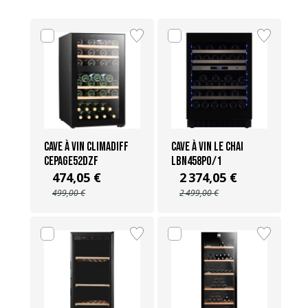
Cave à vin Climadiff
Cave à vin Le Chai
CEPAGE52DZF
LBN458PO/1
474,05 €
2 374,05 €
499,00 €
2 499,00 €