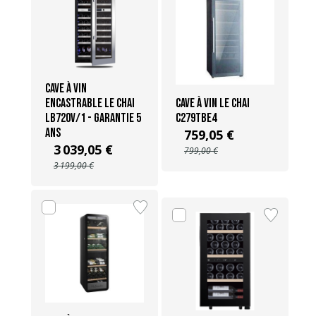
Cave à vin
Encastrable Le Chai
Cave à vin Le Chai
LB720V/1 - Garantie 5
C279TBE4
ans
759,05 €
3 039,05 €
799,00 €
3 199,00 €