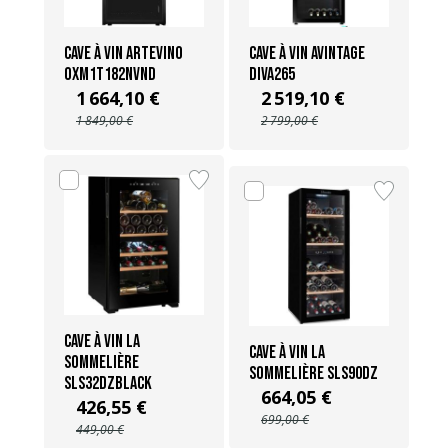
Cave à vin ARTEVINO
Cave à vin Avintage
OXM1T182NVND
DIVA265
1 664,10 €
2 519,10 €
1 849,00 €
2 799,00 €
Cave à vin La
Cave à vin La
Sommelière
Sommelière SLS90DZ
SLS32DZBLACK
664,05 €
426,55 €
699,00 €
449,00 €