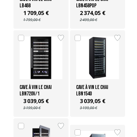
LB468
LBN458POP
1 709,05 €
2 374,05 €
1 799,00 €
2 499,00 €
Cave à vin Le Chai
Cave à vin Le Chai
LBN720V/1
LBN1540
3 039,05 €
3 039,05 €
3 199,00 €
3 199,00 €