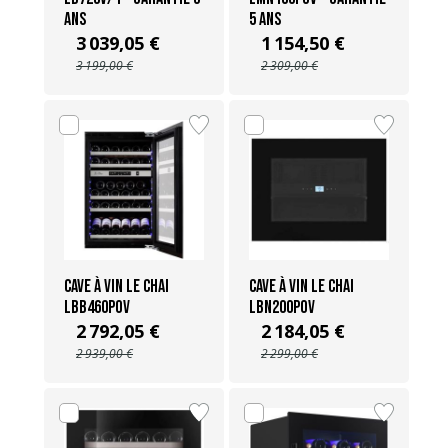
ans
5 ans
3 039,05 €
1 154,50 €
3 199,00 €
2 309,00 €
Cave à vin Le Chai
Cave à vin Le Chai
LBB460POV
LBN200POV
2 792,05 €
2 184,05 €
2 939,00 €
2 299,00 €