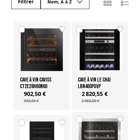
Filtrer
Nom, A à Z
Cave à vin Caviss
Cave à vin Le Chai
CT2E28H60N60
LBN460POVP
902,50 €
2 820,55 €
950,00 €
2 969,00 €