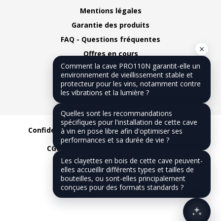
Mentions légales
Garantie des produits
FAQ - Questions fréquentes
×
Offres en cours
Comment la cave PRO110N garantit-elle un
Plan du site
environnement de vieillissement stable et
Nous contacter
protecteur pour les vins, notamment contre
les vibrations et la lumière ?
Notre blog
Quelles sont les recommandations
spécifiques pour l'installation de cette cave
Confidentialité
CGV
Mentions légales
à vin en pose libre afin d'optimiser ses
performances et sa durée de vie ?
CGU
Réalisation :
Dilios Interactive
Les clayettes en bois de cette cave peuvent-
elles accueillir différents types et tailles de
bouteilles, ou sont-elles principalement
conçues pour des formats standards ?