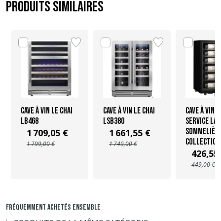
Produits similaires
Cave à vin Le Chai
Cave à vin Le Chai
Cave à vin d
LB468
LSB380
service La
Sommelièr
1 709,05 €
1 661,55 €
COLLECTION
1 799,00 €
1 749,00 €
426,55
449,00 €
FRÉQUEMMENT ACHETÉS ENSEMBLE