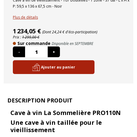
Cave à vin de vieillissement - 107 bouteilles - 1 zone - 37 dB - L x H x
P: 59,5 x 136 x 67,5 cm - Noir
Plus de détails
1 234,05 €
(Dont 24,24 € d'éco-participation)
Prix :
1 299,00 €
Sur commande
Disponible en SEPTEMBRE
-
+
Ajouter au panier
DESCRIPTION PRODUIT
Cave à vin La Sommelière PRO110N
Une cave à vin taillée pour le
vieillissement