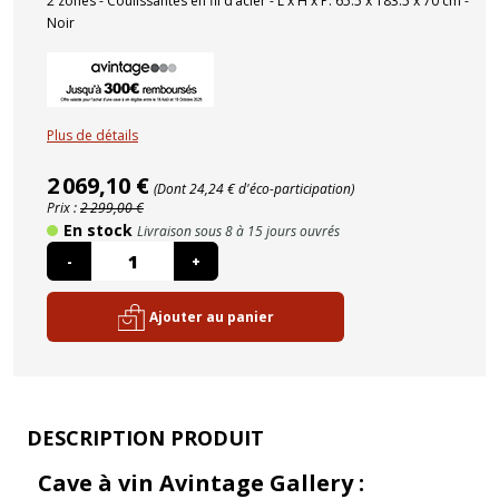
2 zones - Coulissantes en fil d’acier - L x H x P: 65.5 x 183.5 x 70 cm -
Noir
Plus de détails
2 069,10 €
(Dont 24,24 € d'éco-participation)
Prix :
2 299,00 €
En stock
Livraison sous 8 à 15 jours ouvrés
-
+
Ajouter au panier
DESCRIPTION PRODUIT
Cave à vin Avintage Gallery :