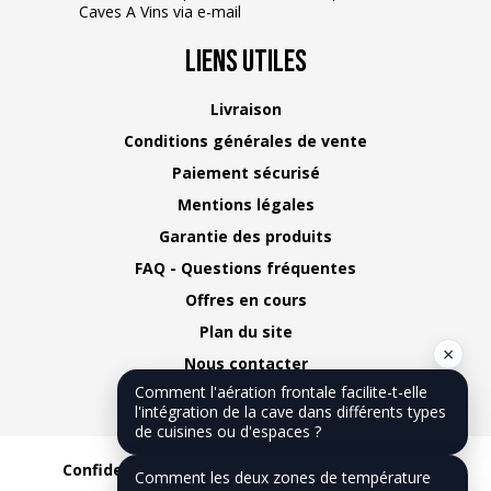
Caves A Vins via e-mail
Liens Utiles
Livraison
Conditions générales de vente
Paiement sécurisé
Mentions légales
Garantie des produits
FAQ - Questions fréquentes
Offres en cours
Plan du site
×
Nous contacter
Comment l'aération frontale facilite-t-elle
Notre blog
l'intégration de la cave dans différents types
de cuisines ou d'espaces ?
Confidentialité
CGV
Mentions légales
Comment les deux zones de température