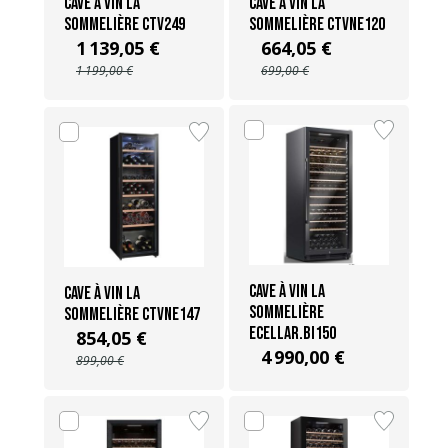
Cave à vin La
Cave à vin La
Sommelière CTV249
Sommelière CTVNE120
1 139,05 €
664,05 €
1 199,00 €
699,00 €
Cave à vin La
Cave à vin La
Sommelière
Sommelière CTVNE147
ECELLAR.BI150
854,05 €
4 990,00 €
899,00 €