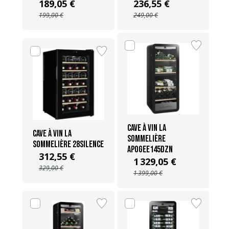
189,05 €
236,55 €
199,00 €
249,00 €
Cave à vin La
Cave à vin La
Sommelière
Sommelière 28SILENCE
APOGEE145DZN
312,55 €
1 329,05 €
329,00 €
1 399,00 €