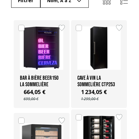
Filtrer
Nom, A à Z
Bar à bière BEER150
Cave à vin La
La Sommelière
Sommelière CTP253
664,05 €
1 234,05 €
699,00 €
1 299,00 €