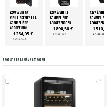
Cave à vin de
Cave à vin La
Cave à vin L
vieillissement La
Sommelière
Sommelièr
Sommelière
APOGEE250DZN
APOGEE255
APOGEE150N
1 890,50 €
1 510,5
1 234,05 €
1 990,00 €
1 590,00 €
1 299,00 €
PRODUITS DE LA MÊME CATÉGORIE