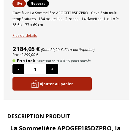
-5%
Nouveau
Cave à vin La Sommelière APOGEE185DZPRO - Cave à vin multi-
températures - 184 bouteilles - 2 zones - 14 clayettes - L x H x P:
65.5 x 177 x 69 cm
Plus de détails
2 184,05 €
(Dont 30,20 € d'éco-participation)
Prix :
2 299,00 €
En stock
Livraison sous 8 à 15 jours ouvrés
-
+
Ajouter au panier
DESCRIPTION PRODUIT
La Sommelière APOGEE185DZPRO, la