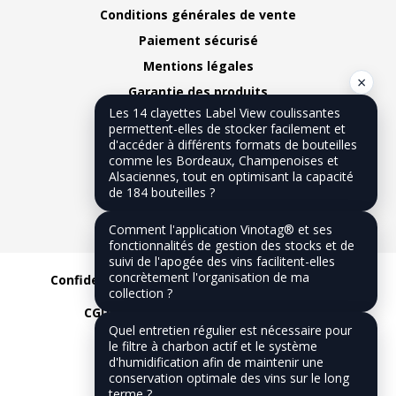
Conditions générales de vente
Paiement sécurisé
Mentions légales
×
Garantie des produits
Les 14 clayettes Label View coulissantes
FAQ - Questions fréquentes
permettent-elles de stocker facilement et
Offres en cours
d'accéder à différents formats de bouteilles
comme les Bordeaux, Champenoises et
Plan du site
Alsaciennes, tout en optimisant la capacité
de 184 bouteilles ?
Nous contacter
Notre blog
Comment l'application Vinotag® et ses
fonctionnalités de gestion des stocks et de
suivi de l'apogée des vins facilitent-elles
concrètement l'organisation de ma
Confidentialité
CGV
Mentions légales
collection ?
CGU
Réalisation :
Dilios Interactive
Quel entretien régulier est nécessaire pour
le filtre à charbon actif et le système
d'humidification afin de maintenir une
conservation optimale des vins sur le long
terme ?