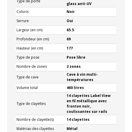
Type de porte
glass anti-UV
Coloris
Noir
Serrure
Oui
Largeur (en cm)
65.5
Profondeur (en cm)
69
Hauteur (en cm)
177
Type de pose
Pose libre
Nombre de zones
2 zones
Cave à vin multi-
Type de cave
températures
Volume total
460 litres
14 clayettes Label View
en fil métallique avec
Type de clayettes
fronton noir,
coulissantes sur rails
Nombre de clayette(s)
14 clayettes
Matériau des clayettes
Métal