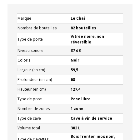
Marque
Le Chai
Nombre de bouteilles
82 bouteilles
Vitrée noire, non
Type de porte
réversible
Niveau sonore
37 dB
Coloris
Noir
Largeur (en cm)
59,5
Profondeur (en cm)
68
Hauteur (en cm)
127,4
Type de pose
Pose libre
Nombre de zones
1 zone
Type de cave
Cave à vin de service
Volume total
302 L
Bois fronton inox noir,
Type de clayettes