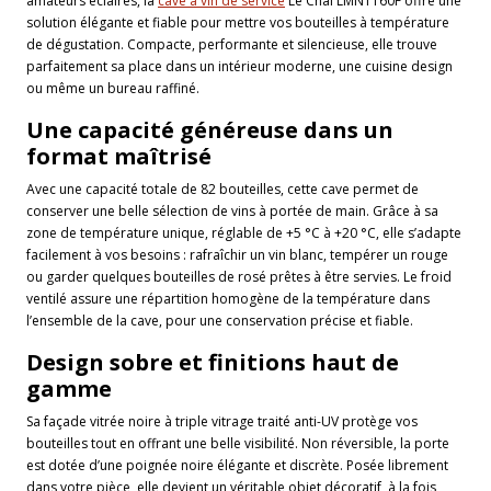
amateurs éclairés, la
cave à vin de service
Le Chai LMN1160F offre une
solution élégante et fiable pour mettre vos bouteilles à température
de dégustation. Compacte, performante et silencieuse, elle trouve
parfaitement sa place dans un intérieur moderne, une cuisine design
ou même un bureau raffiné.
Une capacité généreuse dans un
format maîtrisé
Avec une capacité totale de 82 bouteilles, cette cave permet de
conserver une belle sélection de vins à portée de main. Grâce à sa
zone de température unique, réglable de +5 °C à +20 °C, elle s’adapte
facilement à vos besoins : rafraîchir un vin blanc, tempérer un rouge
ou garder quelques bouteilles de rosé prêtes à être servies. Le froid
ventilé assure une répartition homogène de la température dans
l’ensemble de la cave, pour une conservation précise et fiable.
Design sobre et finitions haut de
gamme
Sa façade vitrée noire à triple vitrage traité anti-UV protège vos
bouteilles tout en offrant une belle visibilité. Non réversible, la porte
est dotée d’une poignée noire élégante et discrète. Posée librement
dans votre pièce, elle devient un véritable objet décoratif, à la fois