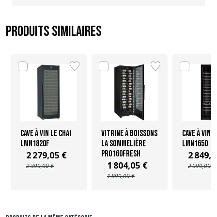
Produits similaires
Cave à vin Le Chai
Vitrine à boissons
Cave à vin L
LMN1820F
La Sommelière
LMN1650
PRO160FRESH
2 279,05 €
2 849,0
1 804,05 €
2 399,00 €
2 999,00 €
1 899,00 €