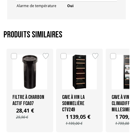
Alarme de température
Oui
Produits similaires
Filtre à charbon
Cave à vin La
Cave à vin
actif FCA07
Sommelière
Climadiff
CTV249
MILLESIME2
28,41 €
1 139,05 €
1 709,0
29,90 €
1 199,00 €
1 799,00 €