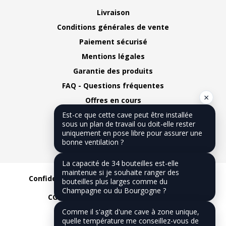
Livraison
Conditions générales de vente
Paiement sécurisé
Mentions légales
Garantie des produits
FAQ - Questions fréquentes
×
Offres en cours
Plan du site
Est-ce que cette cave peut être installée
sous un plan de travail ou doit-elle rester
Nous contacter
uniquement en pose libre pour assurer une
bonne ventilation ?
Notre blog
La capacité de 34 bouteilles est-elle
maintenue si je souhaite ranger des
Confidentialité
CGV
Mentions légales
bouteilles plus larges comme du
Champagne ou du Bourgogne ?
CGU
Réalisation :
Dilios Interactive
Comme il s'agit d'une cave à zone unique,
quelle température me conseillez-vous de