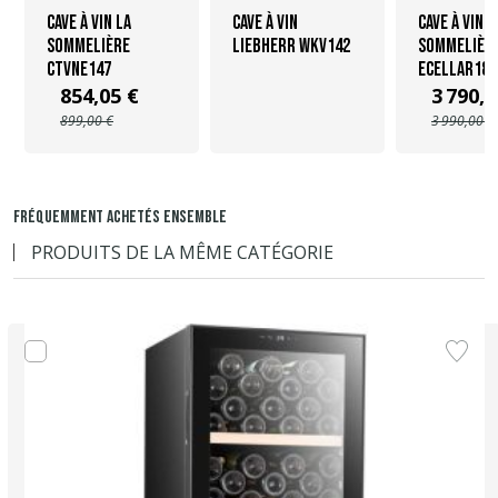
Cave à vin La
Cave à vin
Cave à vin L
Sommelière
Liebherr WKV142
Sommelièr
CTVNE147
ECELLAR185
854,05 €
3 790,5
899,00 €
3 990,00 €
FRÉQUEMMENT ACHETÉS ENSEMBLE
PRODUITS DE LA MÊME CATÉGORIE