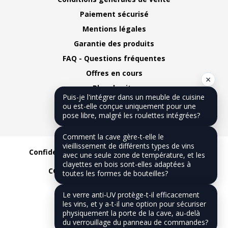
Paiement sécurisé
Mentions légales
Garantie des produits
FAQ - Questions fréquentes
Offres en cours
×
Plan du site
Puis-je l'intégrer dans un meuble de cuisine
Nous contacter
ou est-elle conçue uniquement pour une
pose libre, malgré les roulettes intégrées?
Notre blog
Comment la cave gère-t-elle le
vieillissement de différents types de vins
Confidentialité
CGV
Mentions légales
avec une seule zone de température, et les
clayettes en bois sont-elles adaptées à
CGU
Réalisation :
Dilios Interactive
toutes les formes de bouteilles?
Le verre anti-UV protège-t-il efficacement
les vins, et y a-t-il une option pour sécuriser
physiquement la porte de la cave, au-delà
du verrouillage du panneau de commandes?